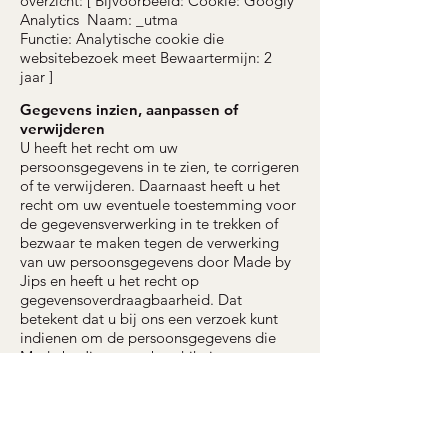
overzicht: [ Bijvoorbeeld: Cookie: Googly
Analytics Naam: _utma
Functie: Analytische cookie die
websitebezoek meet Bewaartermijn: 2
jaar ]
Gegevens inzien, aanpassen of
verwijderen
U heeft het recht om uw
persoonsgegevens in te zien, te corrigeren
of te verwijderen. Daarnaast heeft u het
recht om uw eventuele toestemming voor
de gegevensverwerking in te trekken of
bezwaar te maken tegen de verwerking
van uw persoonsgegevens door Made by
Jips en heeft u het recht op
gegevensoverdraagbaarheid. Dat
betekent dat u bij ons een verzoek kunt
indienen om de persoonsgegevens die
Made by Jips van u beschikt in een
computerbestand naar u of een andere
door u genoemde organisatie, te sturen.
U kunt een verzoek tot inzage, correctie,
verwijdering, gegevens overdragen van