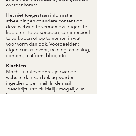
overeenkomst.
Het niet toegestaan informatie,
afbeeldingen of andere content op
deze website te vermenigvuldigen, te
kopiëren, te verspreiden, commercieel
te verkopen of op te nemen in wat
voor vorm dan ook. Voorbeelden:
eigen cursus, event, training, coaching,
content, platform, blog, etc.
Klachten
Mocht u ontevreden zijn over de
website dan kan beklag worden
ingediend per mail. In de mail
beschrijft u zo duidelijk mogelijk uw
klacht, tevens dient u uw volledige
naam en adresgegevens te
verstrekken. Een klacht die niet
duidelijk is omschreven, wordt niet in
behandeling genomen. Klachten
worden omstreeks binnen 14
werkdagen in behandeling genomen.